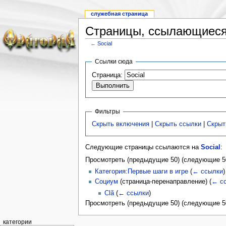
служебная страница
Страницы, ссылающиеся 
←
Social
Ссылки сюда
Страница:
Фильтры
Скрыть включения
|
Скрыть ссылки
|
Скрыт
Следующие страницы ссылаются на
Social
:
Просмотреть (предыдущие 50) (следующие 50
Категория:Первые шаги в игре
(
← ссылки
)
Социум
(страница-перенаправление)
(
← с
Clã
(
← ссылки
)
Просмотреть (предыдущие 50) (следующие 50
категории